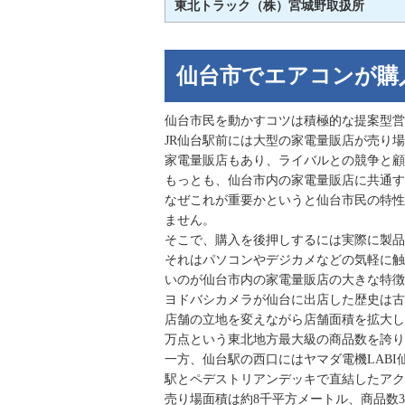
東北トラック（株）宮城野取扱所
仙台市でエアコンが購
仙台市民を動かすコツは積極的な提案型営
JR仙台駅前には大型の家電量販店が売り
家電量販店もあり、ライバルとの競争と顧
もっとも、仙台市内の家電量販店に共通す
なぜこれが重要かというと仙台市民の特性
ません。
そこで、購入を後押しするには実際に製品
それはパソコンやデジカメなどの気軽に触
いのが仙台市内の家電量販店の大きな特徴
ヨドバシカメラが仙台に出店した歴史は古く
店舗の立地を変えながら店舗面積を拡大し
万点という東北地方最大級の商品数を誇り
一方、仙台駅の西口にはヤマダ電機LABI
駅とペデストリアンデッキで直結したアク
売り場面積は約8千平方メートル、商品数