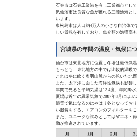
石巻市は石巻工業港を有し工業都市として
気仙沼市は良質な魚が獲れる三陸漁港とし
います。
東松島市は人口約4万人の小さな自治体で
しい景観を有しており、魚介類の漁獲高も
宮城県の年間の温度・気候に
仙台市は東北地方に位置し冬場は最低気温
もっとも、東北地方の中では比較的温暖で
これは冬に吹く奥羽山脈からの乾いた北西
また、太平洋に面した海洋性気候も影響し
年間で見ると平均気温は12.4度、年間降水量
夏場は近年の異常気象で2007年8月には
節電で気になるのはやはり冬となっており
い服装をする、エアコンのフィルターをこ
また、ユニークな試みとしては省エネ・節
動が推進されています。
月
1月
２月
３