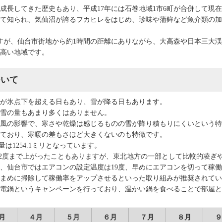
成長してきた歴史もあり、平成17年には石巻地域1市6町が合併して現在
て知られ、気仙沼が誇るフカヒレをはじめ、珍味や蒲鉾など魚介類の加
すが、仙台市街地から約1時間の距離にありながら、大高森や日本三大
高い地域です。
ついて
が氷点下を超える日もあり、雪が降る日もあります。
雪の量もあまり多くはありません。
風の影響で、寒さや乾燥は感じるものの雪が降り積もりにくいという特
ており、寒暖の差もさほど大きくないのも特徴です。
は1254.1ミリとなっています。
37.2度まで上がったこともありますが、東北地方の一部として比較的凌
、仙台市ではエアコンの設定温度は19度、早めにエアコンを切って稼
まめに掃除して稼働率をアップさせるといった取り組みが推奨されてい
電鍋というキャンペーンを行っており、温かい鍋を食べることで部屋と
月
４月
５月
６月
７月
８月
９