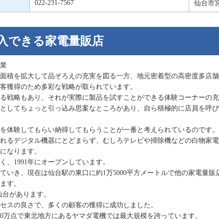
022-231-7567
仙台市宮
入できる家電量販店
業
場面積を拡大して品ぞろえの充実を図る一方、地元密着型の高密度多店
客獲得のため多彩な戦略が取られています。
る戦略もあり、それが実際に製品を試すことができる体験コーナーの充
としてちょっと引っ込み思案なところがあり、自ら積極的に店員を呼び
を体験してもらい納得してもらうことが一番と考えられているのです。
れるデジタル機器にとどまらず、むしろテレビや掃除機などの白物家電
になります。
、1991年にオープンしています。
ていき、現在は仙台駅の東口に約1万5000平方メートルで他の家電量販
ます。
仙台があります。
セスの良さで、多くの顧客の獲得に成功しました。
30万点で東北地方にあるヤマダ電機では最大規模を誇っています。