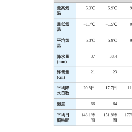
最高気
5.3℃
5.9℃
温
最低気
−1.7℃
−1.5℃
温
平均気
5.3℃
5.9℃
温
37
38.4
降水量
(mm)
21
23
降雪量
(cm)
平均降
20.8日
17.7日
1
水日数
66
64
湿度
平均日
148.1時
151.8時
17
照時間
間
間