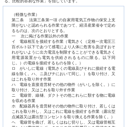
る、比較的容易な作業」を指しています。
（軽微な作業）
第二条 法第三条第一項 の自家用電気工作物の保安上支
障がないと認められる作業であつて、経済産業省令で定め
るものは、次のとおりとする。
一 次に掲げる作業以外の作業
イ 電線相互を接続する作業（電気さく（定格一次電圧三
百ボルト以下であつて感電により人体に危害を及ぼすおそ
れがないように出力電流を制限することができる電気さく
用電源装置から電気を供給されるものに限る。以下同
じ。）の電線を接続するものを除く。）
ロ がいしに電線（電気さくの電線及びそれに接続する電
線を除く。ハ、ニ及びチにおいて同じ。）を取り付け、又
はこれを取り外す作業
ハ 電線を直接造営材その他の物件（がいしを除く。）に
取り付け、又はこれを取り外す作業
ニ 電線管、線樋、ダクトその他これらに類する物に電線
を収める作業
ホ 配線器具を造営材その他の物件に取り付け、若しくは
これを取り外し、又はこれに電線を接続する作業（露出型
点滅器又は露出型コンセントを取り換える作業を除く。）
ヘ 電線管を曲げ、若しくはねじ切りし、又は電線管相互