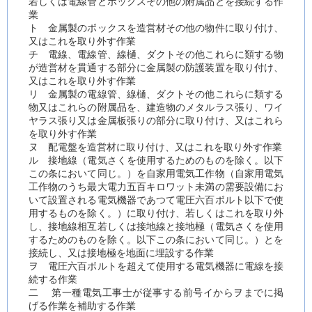
若しくは電線管とボックスその他の附属品とを接続する作
業
ト 金属製のボックスを造営材その他の物件に取り付け、
又はこれを取り外す作業
チ 電線、電線管、線樋、ダクトその他これらに類する物
が造営材を貫通する部分に金属製の防護装置を取り付け、
又はこれを取り外す作業
リ 金属製の電線管、線樋、ダクトその他これらに類する
物又はこれらの附属品を、建造物のメタルラス張り、ワイ
ヤラス張り又は金属板張りの部分に取り付け、又はこれら
を取り外す作業
ヌ 配電盤を造営材に取り付け、又はこれを取り外す作業
ル 接地線（電気さくを使用するためのものを除く。以下
この条において同じ。）を自家用電気工作物（自家用電気
工作物のうち最大電力五百キロワット未満の需要設備にお
いて設置される電気機器であつて電圧六百ボルト以下で使
用するものを除く。）に取り付け、若しくはこれを取り外
し、接地線相互若しくは接地線と接地極（電気さくを使用
するためのものを除く。以下この条において同じ。）とを
接続し、又は接地極を地面に埋設する作業
ヲ 電圧六百ボルトを超えて使用する電気機器に電線を接
続する作業
二 第一種電気工事士が従事する前号イからヲまでに掲
げる作業を補助する作業