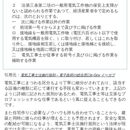
２ 法第三条第二項の一般用電気工作物の保安上支障が
ないと認められる作業であつて、経済産業省令で定めるも
のは、次のとおりとする。
一 次に掲げる作業以外の作業
イ 前項第一号イからヌまで及びヲに掲げる作業
ロ 接地線を一般用電気工作物（電圧六百ボルト以下で使
用する電気機器を除く。）に取り付け、若しくはこれを取
り外し、接地線相互若しくは接地線と接地極とを接続し、
又は接地極を地面に埋設する作業
二 電気工事士が従事する前号イ及びロに掲げる作業を
補助する作業
引用元：
電気工事士法施行規則 – 電子政府の総合窓口e-Gov イーガブ
電気工事にまつわる区分もより丁寧に細分がされており、該当す
る設備の種類に応じて遂行する手段も変わっていきます。上記の
ように詳細に記された規則があるため、電気工事士等は立派なプ
ロフェッショナルな仕事であるという風に捉えることもできるの
です。
また住宅作りに必要なノウハウも持ち合わせていることから、建
築と同時に彼らの仕事が増えることも予想されます。安全な電気
の配給が可能になるよう、電気工事士法施行規則という法律が現
在では主流になっているのです。電気工事士の資格に興味を持っ