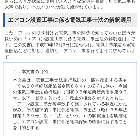
さらに人々が快適に使用できるような環境を目指した電気工事も
大事であり、そのノウハウが語り継がれています。
エアコン設置工事に係る電気工事士法の解釈適用
またエアコンの取り付けと電気工事の関係で知っておいたほうが
良いのは「エアコン設置工事に係る電気工事士法の解釈適用」で
す。この文書は平成20年12月3日に定められ、電気工事業者や家電
量販店などに対し、適切なエアコン工事を行うように求めていま
す。
１．本文書の目的
本文書は、電気工事士法施行規則の一部を改正する省令
（平成２０年経済産業省令第８６号）の公布に伴い、今回
の電気工事士法施行規則（昭和３５年通商産業省令第９７
号。以下「省令」という。）改正の概要を示すとともに、
エアコン設置工事が毎年数多く施工されている状況にかん
がみ、その標準的工事に係る電気工事士法（昭和３５年法
律第１３９号。以下「法」という。）の解釈適用を明確化
し、エアコン設置工事に係る電気保安の確保に資すること
を目的とする。